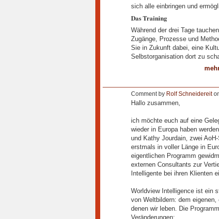
sich alle einbringen und ermögl
Das Training
Während der drei Tage tauchen
Zugänge, Prozesse und Methode
Sie in Zukunft dabei, eine Kul
Selbstorganisation dort zu scha
mehr
Comment by
Rolf Schneidereit
on
Hallo zusammen,
ich möchte euch auf eine Geleg
wieder in Europa haben werden
und Kathy Jourdain, zwei AoH-
erstmals in voller Länge in Eu
eigentlichen Programm gewidmet
externen Consultants zur Verti
Intelligente bei ihren Klienten
Worldview Intelligence ist ein s
von Weltbildern: dem eigenen, 
denen wir leben. Die Programm-
Veränderungen: