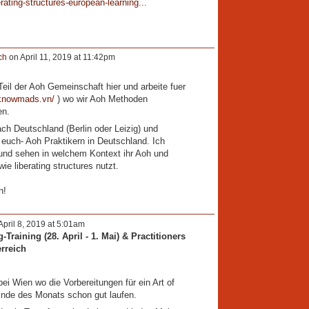
rating-structures-european-learning...
ch
on April 11, 2019 at 11:42pm
Teil der Aoh
Gemeinschaft hier und arbeite fuer
.knowmads.vn/
) wo wir Aoh Methoden
en.
ch Deutschland (Berlin oder Leizig) und
euch- Aoh Praktikern in Deutschland. Ich
und sehen in welchem Kontext ihr Aoh und
ie liberating structures nutzt.
n!
pril 8, 2019 at 5:01am
Training (28. April - 1. Mai) & Practitioners
erreich
ei Wien wo die Vorbereitungen für ein Art of
Ende des Monats schon gut laufen.