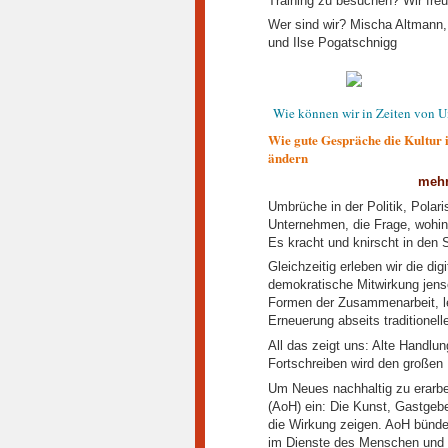
Training zu besuchen? Wir fre
Wer sind wir? Mischa Altmann, 
und Ilse Pogatschnigg
Wie können wir in Zeiten von 
Wie gute Gespräche die Kultur 
ändern
mehr
Umbrüche in der Politik, Polari
Unternehmen, die Frage, wohin
Es kracht und knirscht in den
Gleichzeitig erleben wir die dig
demokratische Mitwirkung jens
Formen der Zusammenarbeit, l
Erneuerung abseits traditionell
All das zeigt uns: Alte Handlun
Fortschreiben wird den großen 
Um Neues nachhaltig zu erarbei
(AoH) ein: Die Kunst, Gastgebe
die Wirkung zeigen. AoH bündel
im Dienste des Menschen und 