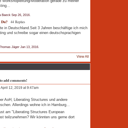
e Workshopleitung/Moderation gerade zu meiner
sting…
a Baeck Sep 26, 2016.
t Du?
44 Replies
rte in Deutschland.Seit 3 Jahren beschäftige ich mich
osting und schreibe sogar einen deutschsprachigen
Thomas Jäger Jan 13, 2016.
View All
to add comments!
April 12, 2019 at 9:47am
ber AoH, Liberating Structures und andere
schen. Allerdings wohne ich in Hamburg...
Lust am "Liberating Structures European
st teilzunehmen? Wir könnten uns gerne dort