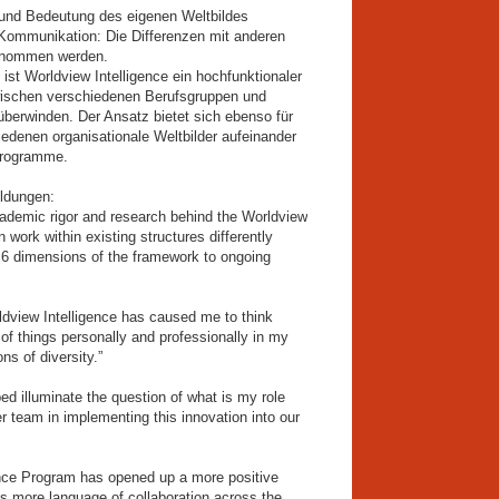
e und Bedeutung des eigenen Weltbildes
 Kommunikation: Die Differenzen mit anderen
enommen werden.
ist Worldview Intelligence ein hochfunktionaler
ischen verschiedenen Berufsgruppen und
berwinden. Der Ansatz bietet sich ebenso für
edenen organisationale Weltbilder aufeinander
-Programme.
ldungen:
ademic rigor and research behind the Worldview
 work within existing structures differently
 6 dimensions of the framework to ongoing
iew Intelligence has caused me to think
 of things personally and professionally in my
s of diversity.”
 illuminate the question of what is my role
er team in implementing this innovation into our
e Program has opened up a more positive
 is more language of collaboration across the