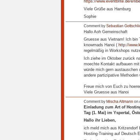
https://www.eventbrite.de/e/libe
Viele Grüße aus Hamburg
Sophie
Comment by
Sebastian Gottschli
Hallo Aoh Gemeinschaft
Gruesse aus Vietnam! Ich bin 
knowmads Hanoi (
http://www
regelmäßig in Workshops nutz
Ich ziehe im Oktober zurück na
moechte Kontakt aufbauen mit 
würde mich gern austauschen 
andere partizipative Methoden w
Freue mich von Euch zu hoere
Viele Gruesse aus Hanoi
Comment by
Mischa Altmann
on A
Einladung zum Art of Hosting-
Tag (1. Mai) im Yspertal, Öst
Hallo ihr Lieben,
ich meld mich aus Kritzendorf b
Hosting-Training auf Deutsch 