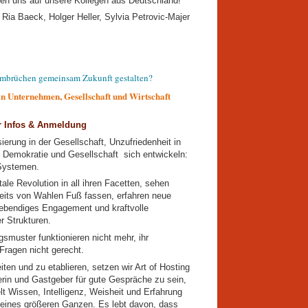
uen uns auf unsere Kollegen aus Deutschland!
Ria Baeck, Holger Heller, Sylvia Petrovic-Majer
Umbrüchen gemeinsam Zukunft gestalten?
in Unternehmen, Gesellschaft und Wirtschaft
 Infos & Anmeldung
sierung in der Gesellschaft, Unzufriedenheit in
 Demokratie und Gesellschaft sich entwickeln:
 Systemen.
itale Revolution in all ihren Facetten, sehen
eits von Wahlen Fuß fassen, erfahren neue
ebendiges Engagement und kraftvolle
er Strukturen.
gsmuster funktionieren nicht mehr, ihr
Fragen nicht gerecht.
ten und zu etablieren, setzen wir Art of Hosting
rin und Gastgeber für gute Gespräche zu sein,
t Wissen, Intelligenz, Weisheit und Erfahrung
eines größeren Ganzen. Es lebt davon, dass