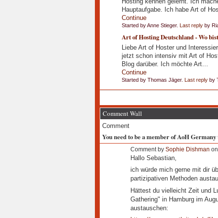
Hosting kennen gelernt. Ich mach
Hauptaufgabe. Ich habe Art of Ho
Continue
Started by Anne Stieger.
Last reply
by Ri
Art of Hosting Deutschland - Wo bis
Liebe Art of Hoster und Interessie
jetzt schon intensiv mit Art of H
Blog darüber. Ich möchte Art…
Continue
Started by Thomas Jäger.
Last reply
by 
Comment Wall
Comment
You need to be a member of AoH Germany 
Comment by
Sophie Dishman
on 
Hallo Sebastian,
ich würde mich gerne mit dir ü
partizipativen Methoden austau
Hättest du vielleicht Zeit und 
Gathering" in Hamburg im Augu
austauschen: