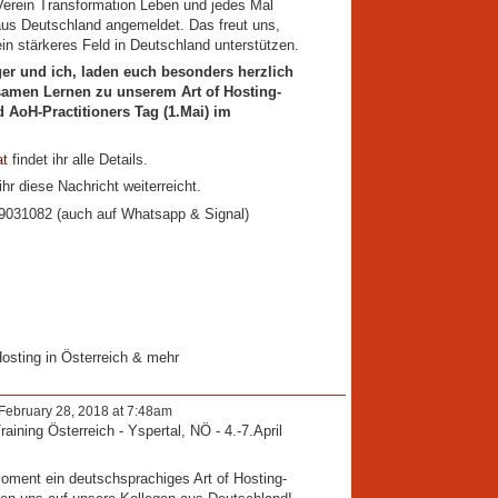
 Verein Transformation Leben und jedes Mal
aus Deutschland angemeldet. Das freut uns,
 ein stärkeres Feld in Deutschland unterstützen.
lger und ich, laden euch besonders herzlich
men Lernen zu unserem Art of Hosting-
nd AoH-Practitioners Tag (1.Mai) im
.
at
findet ihr alle Details.
hr diese Nachricht weiterreicht.
69031082 (auch auf Whatsapp & Signal)
Hosting in Österreich & mehr
February 28, 2018 at 7:48am
aining Österreich - Yspertal, NÖ - 4.-7.April
 Moment ein deutschsprachiges Art of Hosting-