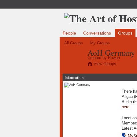
People
Conversations
Groups
All Groups
My Groups
AoH Germany
Created by
Rowan
View Groups
Information
There ha
Allgäu (F
Berlin (
here
.
Locatio
Member
Latest A
MyS