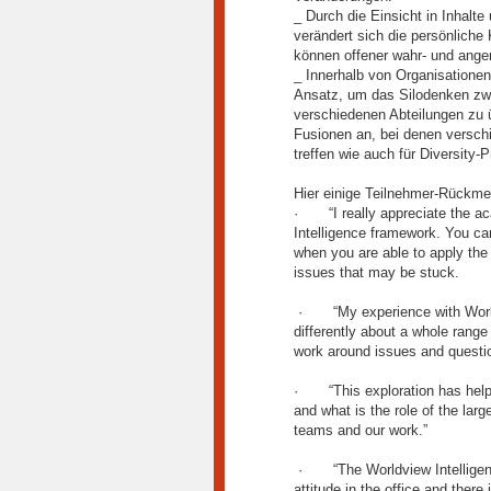
_ Durch die Einsicht in Inhalt
verändert sich die persönliche
können offener wahr- und ang
_ Innerhalb von Organisationen 
Ansatz, um das Silodenken zw
verschiedenen Abteilungen zu ü
Fusionen an, bei denen verschi
treffen wie auch für Diversity
Hier einige Teilnehmer-Rückme
· “I really appreciate the ac
Intelligence framework. You can
when you are able to apply the
issues that may be stuck.
· “My experience with Worldv
differently about a whole range
work around issues and question
· “This exploration has helped
and what is the role of the larg
teams and our work.”
· “The Worldview Intelligenc
attitude in the office and there