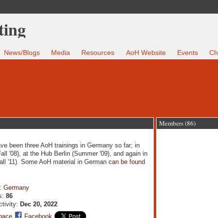
News/Blogs
Media
Resources
AoH Website
Events
Ch
Members (86)
ve been three AoH trainings in Germany so far; in
all '08), at the Hub Berlin (Summer '09), and again in
Fall '11). Some AoH material in German
can be found
n:
Germany
s:
86
ctivity:
Dec 20, 2022
pace
Facebook