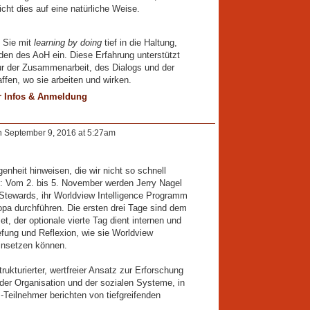
icht dies auf eine natürliche Weise.
 Sie mit
learning by doing
tief in die Haltung,
n des AoH ein. Diese Erfahrung unterstützt
tur der Zusammenarbeit, des Dialogs und der
ffen, wo sie arbeiten und wirken.
 Infos & Anmeldung
 September 9, 2016 at 5:27am
enheit hinweisen, die wir nicht so schnell
: Vom 2. bis 5. November werden Jerry Nagel
Stewards, ihr Worldview Intelligence Programm
ropa durchführen. Die ersten drei Tage sind dem
, der optionale vierte Tag dient internen und
efung und Reflexion, wie sie Worldview
 einsetzen können.
trukturierter, wertfreier Ansatz zur Erforschung
der Organisation und der sozialen Systeme, in
Teilnehmer berichten von tiefgreifenden