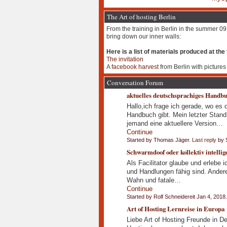
The Art of hosting Berlin
From the training in Berlin in the summer 09
bring down our inner walls:
Here is a list of materials produced at the 
The invitation
A
facebook harvest
from Berlin with pictures
Conversation Forum
aktuelles deutschsprachiges Handb
Hallo,ich frage ich gerade, wo es 
Handbuch gibt. Mein letzter Stan
jemand eine aktuellere Version…
Continue
Started by Thomas Jäger.
Last reply
by S
Schwarmdoof oder kollektiv intellig
Als Facilitator glaube und erlebe
und Handlungen fähig sind. Anderer
Wahn und fatale…
Continue
Started by Rolf Schneidereit Jan 4, 2018.
Art of Hosting Lernreise in Europa
Liebe Art of Hosting Freunde in De