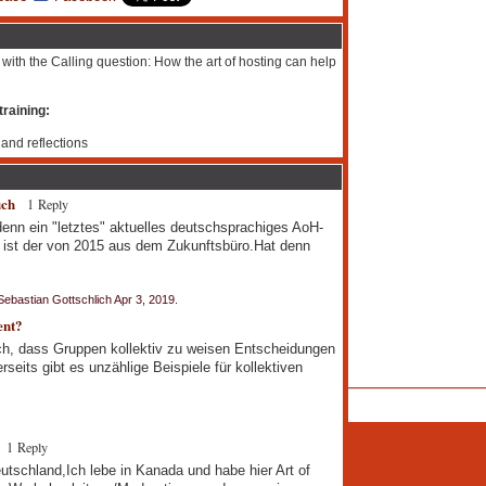
 with the Calling question: How the art of hosting can help
training:
 and reflections
uch
1 Reply
denn ein "letztes" aktuelles deutschsprachiges AoH-
d ist der von 2015 aus dem Zukunftsbüro.Hat denn
ebastian Gottschlich Apr 3, 2019.
ent?
 ich, dass Gruppen kollektiv zu weisen Entscheidungen
seits gibt es unzählige Beispiele für kollektiven
1 Reply
utschland,Ich lebe in Kanada und habe hier Art of