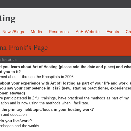
News/Blogs
Media
Resources
AoH Website
Events
Ch
na Frank's Page
Information
 you learn about Art of Hosting (please add the date and place) and wha
ed you to it?
arned about it through the Kaospilots in 2006
 about your experience with Art of Hosting as part of your life and work.
ou say your competence in it is? (new, starting practitioner, experience
ioner, steward)
ve participateted in 2 full trainings, have practiced the methods as part of my
ation and is now using the methods when i facilitate.
 the primary field/topic/focus in your hosting work?
h and education
do you live/work?
nhagen and the worlds