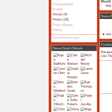
Would 
Conversations
http
Events
(4)
Groups
Nanna F
(18)
Photos
Photo Albums
Videos
Add 
Nanna Frank's Apps
Comment
Nanna Frank's Friends
You nee
Join Th