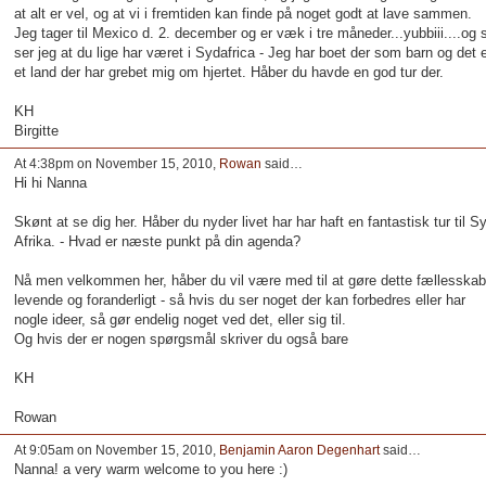
at alt er vel, og at vi i fremtiden kan finde på noget godt at lave sammen.
Jeg tager til Mexico d. 2. december og er væk i tre måneder...yubbiii....og 
ser jeg at du lige har været i Sydafrica - Jeg har boet der som barn og det e
et land der har grebet mig om hjertet. Håber du havde en god tur der.
KH
Birgitte
At 4:38pm on November 15, 2010,
Rowan
said…
Hi hi Nanna
Skønt at se dig her. Håber du nyder livet har har haft en fantastisk tur til S
Afrika. - Hvad er næste punkt på din agenda?
Nå men velkommen her, håber du vil være med til at gøre dette fællesskab
levende og foranderligt - så hvis du ser noget der kan forbedres eller har
nogle ideer, så gør endelig noget ved det, eller sig til.
Og hvis der er nogen spørgsmål skriver du også bare
KH
Rowan
At 9:05am on November 15, 2010,
Benjamin Aaron Degenhart
said…
Nanna! a very warm welcome to you here :)