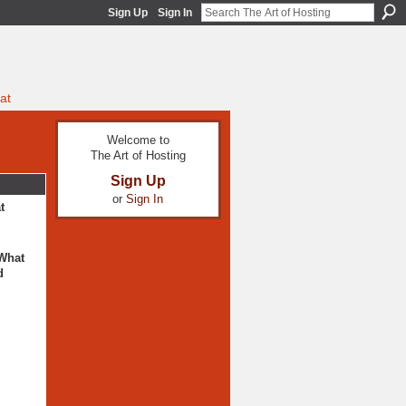
Sign Up
Sign In
at
Welcome to
The Art of Hosting
Sign Up
or
Sign In
t
 What
d