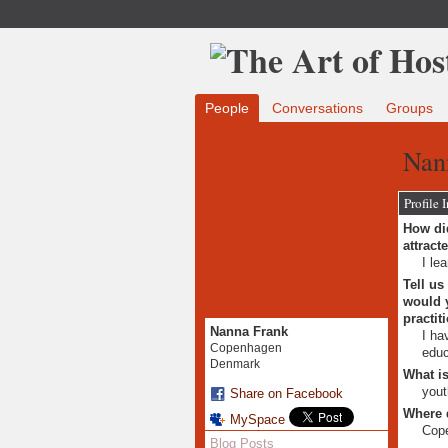
People
Conversations
Groups
Nan
Profile 
How did
attract
I le
Tell us
would y
practit
Nanna Frank
I ha
Copenhagen
educ
Denmark
What is
yout
Share on Facebook
Where 
MySpace
Cope
Blog Posts