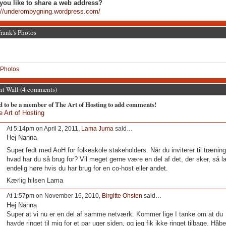
you like to share a web address?
://underombygning.wordpress.com/
rank's Photos
Photos
 Wall (4 comments)
d to be a member of The Art of Hosting to add comments!
e Art of Hosting
At 5:14pm on April 2, 2011,
Lama Juma
said…
Hej Nanna
Super fedt med AoH for folkeskole stakeholders. Når du inviterer til træning
hvad har du så brug for? Vil meget gerne være en del af det, der sker, så l
endelig høre hvis du har brug for en co-host eller andet.
Kærlig hilsen Lama
At 1:57pm on November 16, 2010,
Birgitte Ohsten
said…
Hej Nanna
Super at vi nu er en del af samme netværk. Kommer lige I tanke om at du
havde ringet til mig for et par uger siden, og jeg fik ikke ringet tilbage. Håbe