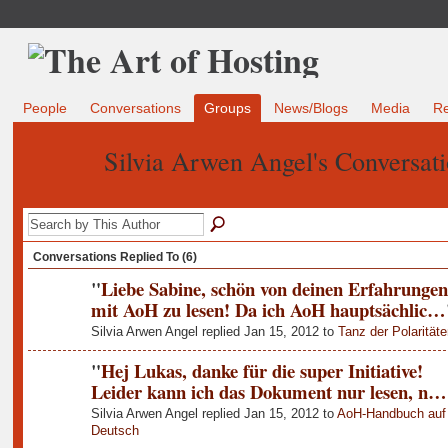
People
Conversations
Groups
News/Blogs
Media
R
Silvia Arwen Angel's Conversat
Conversations Replied To (6)
"
Liebe Sabine, schön von deinen Erfahrungen
mit AoH zu lesen! Da ich AoH hauptsächlic…
Silvia Arwen Angel replied Jan 15, 2012 to
Tanz der Polaritäte
"
Hej Lukas, danke für die super Initiative!
Leider kann ich das Dokument nur lesen, n…
Silvia Arwen Angel replied Jan 15, 2012 to
AoH-Handbuch auf
Deutsch