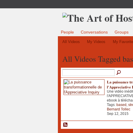
People
Conversations
Groups
All Videos
My Videos
My Favorit
All Videos Tagged ba
La puissance tr
l'Appreciative 
Une vidéo inédit
l'APPRECIATIVE
ebook à téléchar
Tags:
based
,
st
Bernard Tollec
Sep 12, 2015