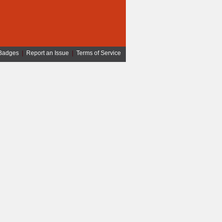
Badges
|
Report an Issue
|
Terms of Service