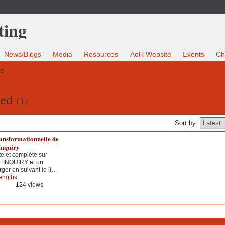
News/Blogs
Media
Resources
AoH Website
Events
Ch
es
sed
(1)
Sort by:
ansformationnelle de
Inquiry
e et complète sur
 INQUIRY et un
ger en suivant le li…
rengths
124 views