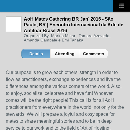
AoH Mates Gathering BR Jan' 2016 - São
Paulo, BR | Encontro Internacional da Arte de
Anfitriar Brasil 2016
Organized By: Marina Minari, Tamara Azevedo,
Amanda Gambale e Emi Tanaka
Details
Attending
Comments
Our purpose is to grow each others
’
strength in order to
flow as practitioners, exchange
experiences
and live the
differences
among
the various corners of the world.
Also,
to enjoy, socialize, celebrate and have fun!
Whoever
comes will be the right people! This call is for all AoH
practitioners from everywhere in the world, not only for the
stewards. We will prepare a joyful and cosy space for
mates to share meaningful stories and to be in deep
service to our work and to the field of Art of Hosting.