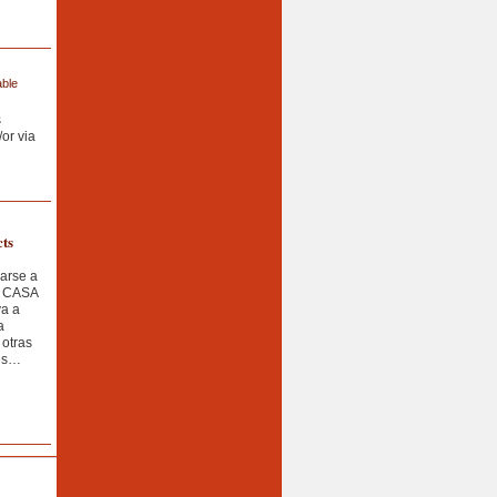
able
s
or via
cts
marse a
e CASA
va a
a
 otras
les…