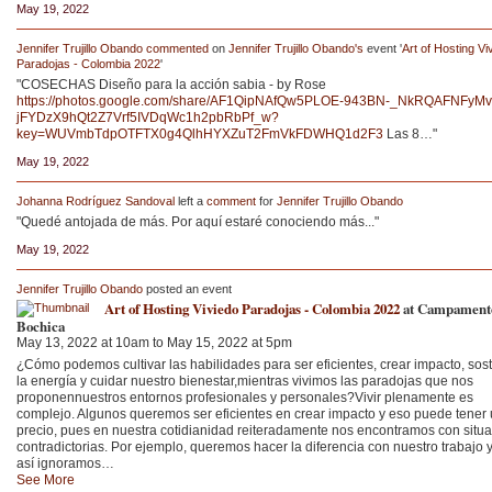
May 19, 2022
Jennifer Trujillo Obando
commented
on
Jennifer Trujillo Obando's
event '
Art of Hosting Vi
Paradojas - Colombia 2022
'
"COSECHAS Diseño para la acción sabia - by Rose
https://photos.google.com/share/AF1QipNAfQw5PLOE-943BN-_NkRQAFNFyMv
jFYDzX9hQt2Z7Vrf5IVDqWc1h2pbRbPf_w?
key=WUVmbTdpOTFTX0g4QlhHYXZuT2FmVkFDWHQ1d2F3
Las 8…"
May 19, 2022
Johanna Rodríguez Sandoval
left a
comment
for
Jennifer Trujillo Obando
"Quedé antojada de más. Por aquí estaré conociendo más..."
May 19, 2022
Jennifer Trujillo Obando
posted an event
Art of Hosting Viviedo Paradojas - Colombia 2022
at Campament
Bochica
May 13, 2022 at 10am to May 15, 2022 at 5pm
¿Cómo podemos cultivar las habilidades para ser eficientes, crear impacto, sos
la energía y cuidar nuestro bienestar,mientras vivimos las paradojas que nos
proponennuestros entornos profesionales y personales?Vivir plenamente es
complejo. Algunos queremos ser eficientes en crear impacto y eso puede tener
precio, pues en nuestra cotidianidad reiteradamente nos encontramos con situ
contradictorias. Por ejemplo, queremos hacer la diferencia con nuestro trabajo 
así ignoramos…
See More