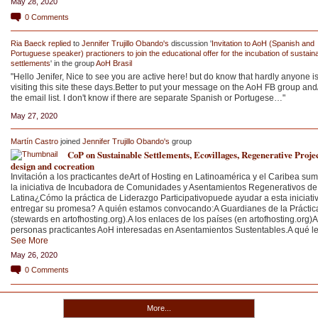
May 28, 2020
0
Comments
Ria Baeck
replied
to
Jennifer Trujillo Obando's
discussion '
Invitation to AoH (Spanish and
Portuguese speaker) practioners to join the educational offer for the incubation of sustain
settlements
' in the group
AoH Brasil
"Hello Jenifer, Nice to see you are active here! but do know that hardly anyone i
visiting this site these days.Better to put your message on the AoH FB group and/
the email list. I don't know if there are separate Spanish or Portugese…"
May 27, 2020
Martín Castro
joined
Jennifer Trujillo Obando's
group
CoP on Sustainable Settlements, Ecovillages, Regenerative Proje
design and cocreation
Invitación a los practicantes deArt of Hosting en Latinoamérica y el Caribea su
la iniciativa de Incubadora de Comunidades y Asentamientos Regenerativos d
Latina¿Cómo la práctica de Liderazgo Participativopuede ayudar a esta iniciati
entregar su promesa? A quién estamos convocando:A Guardianes de la Práctic
(stewards en artofhosting.org).A los enlaces de los países (en artofhosting.org)A
personas practicantes AoH interesadas en Asentamientos Sustentables.A qué 
See More
May 26, 2020
0
Comments
More...