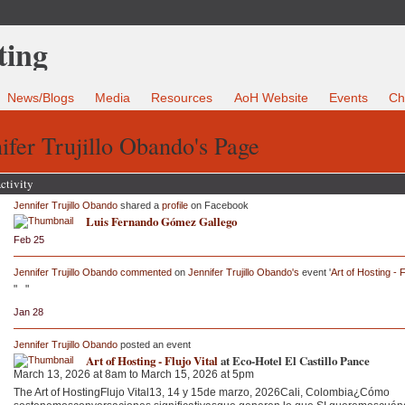
News/Blogs
Media
Resources
AoH Website
Events
Ch
ifer Trujillo Obando's Page
ctivity
Jennifer Trujillo Obando
shared a
profile
on Facebook
Luis Fernando Gómez Gallego
Feb 25
Jennifer Trujillo Obando
commented
on
Jennifer Trujillo Obando's
event '
Art of Hosting - F
" "
Jan 28
Jennifer Trujillo Obando
posted an event
Art of Hosting - Flujo Vital
at Eco-Hotel El Castillo Pance
March 13, 2026 at 8am to March 15, 2026 at 5pm
The Art of HostingFlujo Vital13, 14 y 15de marzo, 2026Cali, Colombia¿Cómo