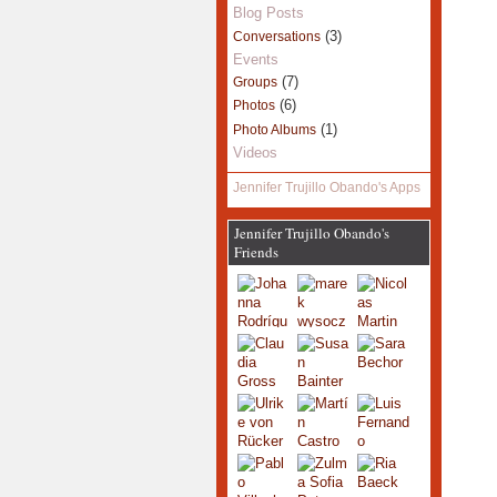
Blog Posts
(3)
Conversations
Events
(7)
Groups
(6)
Photos
(1)
Photo Albums
Videos
Jennifer Trujillo Obando's Apps
Jennifer Trujillo Obando's
Friends