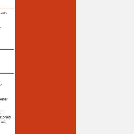
viedo
-
o
tener
 un
aciones
y aún