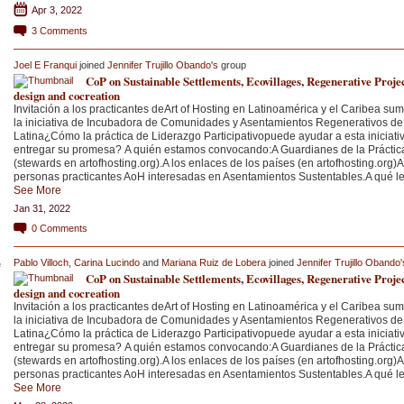
Apr 3, 2022
3
Comments
Joel E Franqui
joined
Jennifer Trujillo Obando's
group
CoP on Sustainable Settlements, Ecovillages, Regenerative Proje
design and cocreation
Invitación a los practicantes deArt of Hosting en Latinoamérica y el Caribea su
la iniciativa de Incubadora de Comunidades y Asentamientos Regenerativos d
Latina¿Cómo la práctica de Liderazgo Participativopuede ayudar a esta iniciati
entregar su promesa? A quién estamos convocando:A Guardianes de la Práctic
(stewards en artofhosting.org).A los enlaces de los países (en artofhosting.org)A
personas practicantes AoH interesadas en Asentamientos Sustentables.A qué 
See More
Jan 31, 2022
0
Comments
Pablo Villoch
,
Carina Lucindo
and
Mariana Ruiz de Lobera
joined
Jennifer Trujillo Obando'
CoP on Sustainable Settlements, Ecovillages, Regenerative Proje
design and cocreation
Invitación a los practicantes deArt of Hosting en Latinoamérica y el Caribea su
la iniciativa de Incubadora de Comunidades y Asentamientos Regenerativos d
Latina¿Cómo la práctica de Liderazgo Participativopuede ayudar a esta iniciati
entregar su promesa? A quién estamos convocando:A Guardianes de la Práctic
(stewards en artofhosting.org).A los enlaces de los países (en artofhosting.org)A
personas practicantes AoH interesadas en Asentamientos Sustentables.A qué 
See More