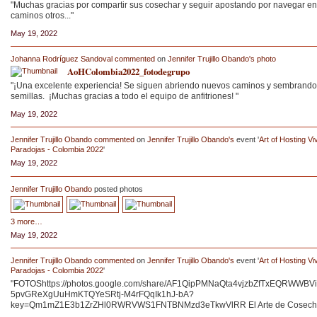
"Muchas gracias por compartir sus cosechar y seguir apostando por navegar en
caminos otros..."
May 19, 2022
Johanna Rodríguez Sandoval
commented
on
Jennifer Trujillo Obando's
photo
AoHColombia2022_fotodegrupo
"¡Una excelente experiencia! Se siguen abriendo nuevos caminos y sembrando
semillas. ¡Muchas gracias a todo el equipo de anfitriones! "
May 19, 2022
Jennifer Trujillo Obando
commented
on
Jennifer Trujillo Obando's
event '
Art of Hosting Vi
Paradojas - Colombia 2022
'
May 19, 2022
Jennifer Trujillo Obando
posted photos
3 more…
May 19, 2022
Jennifer Trujillo Obando
commented
on
Jennifer Trujillo Obando's
event '
Art of Hosting Vi
Paradojas - Colombia 2022
'
"FOTOShttps://photos.google.com/share/AF1QipPMNaQta4vjzbZfTxEQRWWB
5pvGReXgUuHmKTQYeSRtj-M4rFQqIk1hJ-bA?
key=Qm1mZ1E3b1ZrZHl0RWRVWS1FNTBNMzd3eTkwVlRR El Arte de Cosecha