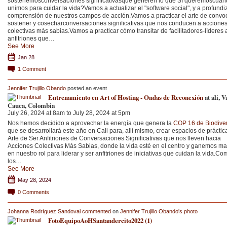
sostenemosconversaciones significativasque generen lo que SI queremoscuán
unimos para cuidar la vida?Vamos a actualizar el "software social", y a profundiz
comprensión de nuestros campos de acción.Vamos a practicar el arte de convoc
sostener y cosecharconversaciones significativas que nos conducen a accione
colectivas más sabias.Vamos a practicar cómo transitar de facilitadores-líderes 
anfitriones que…
See More
Jan 28
1
Comment
Jennifer Trujillo Obando
posted an event
Entrenamiento en Art of Hosting - Ondas de Reconexión
at ali, V
Cauca, Colombia
July 26, 2024 at 8am to July 28, 2024 at 5pm
Nos hemos decidido a aprovechar la energía que genera la
COP 16 de Biodive
que se desarrollará este año en Cali para, allí mismo, crear espacios de práctic
Arte de Ser Anfitriones de Conversaciones Significativas que nos lleven hacia
Acciones Colectivas Más Sabias, donde la vida esté en el centro y ganemos ma
en nuestro rol para liderar y ser anfitriones de iniciativas que cuidan la vida.Co
los…
See More
May 28, 2024
0
Comments
Johanna Rodríguez Sandoval
commented
on
Jennifer Trujillo Obando's
photo
FotoEquipoAoHSantandercito2022 (1)