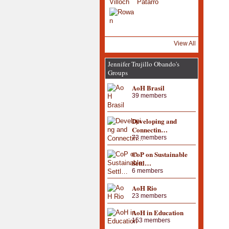
View All
Jennifer Trujillo Obando's
Groups
AoH Brasil
39 members
Developing and
Connectin…
73 members
CoP on Sustainable
Settl…
6 members
AoH Rio
23 members
AoH in Education
153 members