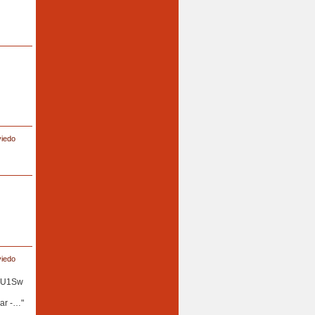
viedo
viedo
ViU1Sw
r -…"