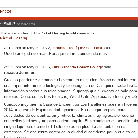
Photos
 Wall (5 comments)
d to be a member of The Art of Hosting to add comments!
e Art of Hosting
At 1:23pm on May 19, 2022,
Johanna Rodríguez Sandoval
said…
Quedé antojada de más. Por aquí estaré conociendo más...
At 5:50pm on May 30, 2015,
Luis Fernando Gómez Gallego
said…
reciada Jennifer:
Gracias por darme a conocer el evento en mi ciudad. Acabo de hablar con
una importante médica biológica y bioenergética de Cali quien trasladará la
información a todas sus relacionadas. Supongo que el evento es sólo para
mujeres. Conozco las tres técnicas, World Cafe, Appreciative Inquiry y OS
Conozco muy bien la Casa de Encuentros Los Farallones pues allí hice en
2014 un curso de Espiritualidad Ignaciana. Es un lugar propicio para
actividades de concentración y retiro. El clima es muy agradable, cuenta
con bellos jardines y un parqueadero amplio. El alojamiento es sencillo, sin
ningún lujo, pero cómodo. El silencio es un plus. La alimentación es
esmerada. Se encuentra dentro de la ciudad al occidente por lo que es de
fácil acceso.