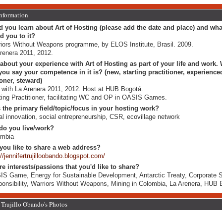
Information
 you learn about Art of Hosting (please add the date and place) and wha
ed you to it?
iors Without Weapons programme, by ELOS Institute, Brasil. 2009.
renera 2011, 2012.
 about your experience with Art of Hosting as part of your life and work.
ou say your competence in it is? (new, starting practitioner, experience
ioner, steward)
with La Arenera 2011, 2012. Host at HUB Bogotá.
ting Practitioner, facilitating WC and OP in OASIS Games.
 the primary field/topic/focus in your hosting work?
al innovation, social entrepreneurship, CSR, ecovillage network
do you live/work?
ombia
you like to share a web address?
://jennifertrujilloobando.blogspot.com/
re interests/passions that you'd like to share?
S Game, Energy for Sustainable Development, Antarctic Treaty, Corporate S
onsibility, Warriors Without Weapons, Mining in Colombia, La Arenera, HUB 
 Trujillo Obando's Photos