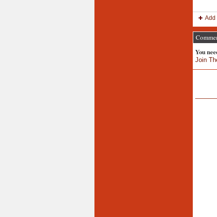
Add 
Comment
You nee
Join Th