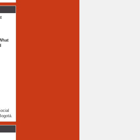
t
 What
d
ocial
Bogotá.