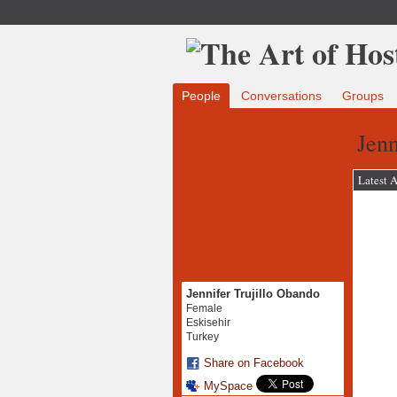
People
Conversations
Groups
Jenn
Latest A
Jennifer Trujillo Obando
Female
Eskisehir
Turkey
Share on Facebook
MySpace