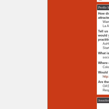
Profile 
How did
attract
Warr
La A
Tell us
would y
practit
AoH 
Star
What is
soci
Where 
Col
Would 
http
Are the
OASI
Resp
Jennifer