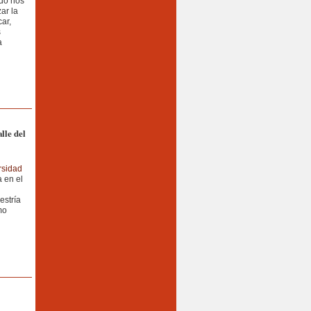
do nos
ar la
ar,
s
a
alle del
rsidad
a en el
estría
mo