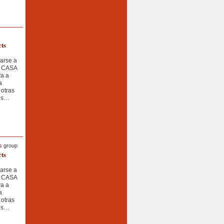
cts
marse a
e CASA
va a
a
 otras
les…
s
group
cts
marse a
e CASA
va a
a
 otras
les…