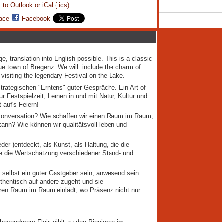
 to Outlook or iCal (.ics)
ace
Facebook
, translation into English possible. This is a classic
sque town of Bregenz. We will include the charm of
visiting the legendary Festival on the Lake.
trategischen "Erntens" guter Gespräche. Ein Art of
 Festspielzeit, Lernen in und mit Natur, Kultur und
 auf's Feiern!
 Konversation? Wie schaffen wir einen Raum im Raum,
ann? Wie können wir qualitätsvoll leben und
er-)entdeckt, als Kunst, als Haltung, die die
e die Wertschätzung verschiedener Stand- und
ch selbst ein guter Gastgeber sein, anwesend sein.
thentisch auf andere zugeht und sie
eren Raum im Raum einlädt, wo Präsenz nicht nur
besonderem Flair,zählt zu den Pionieren im