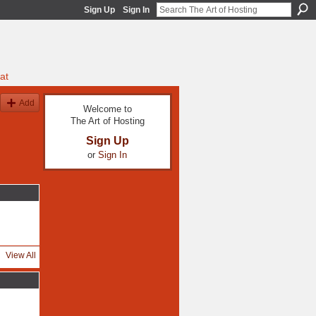
Sign Up
Sign In
at
Add
Welcome to
The Art of Hosting
Sign Up
or
Sign In
View All