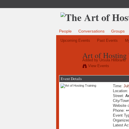
People
Conversations
Groups
Upcoming Events
Past Events
My
Art of Hosting
Added by
Ursula Hillbrand
View Events
Event Details
Time:
Jul
Location
Street:
An
City/Tow
Website 
Phone:
+
Event Ty
Organized
Latest Ac