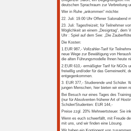
deutschen Sprachraum zur Verbreitung un
Wer in Ruhe „ankommen“ möchte:
22. Juli: 19.00 Uhr Offener Salonabend 
23. Juli: Tagesfreizeit; für Teilnehmer vo
Möglichkeit an einem „Designtag“, dem V
Uhr : Spiel auf dem See: „Die Zauberflöte
Die Kosten:
1.
EUR 987,- Vollzahler-Tarif für Teilnehm
neue Wege zur Bewältigung von Herausfo
die alten Führungsmodelle Ihnen heute ni
2.
EUR 610,- ermäßigter Tarif für NGOs un
freiwillig und/oder für das Gemeinwohl, d
entgegenkommen.
3. EUR 377,- Studierende und Schüler. W
jungen Menschen, hier bieten wir einen re
Bei Besuch nur eines Tages des Training
(nur für Absolventen früherer Art of Hos
Schüler/Studenten: EUR 144,-
Preise zzgl. 20% Mehrwertsteuer. Sie in
Wenn es euch schwerfällt, mit Freude de
mit uns, und wir finden eine Lösung.
Wir haben ein Kontingent von zusammenh