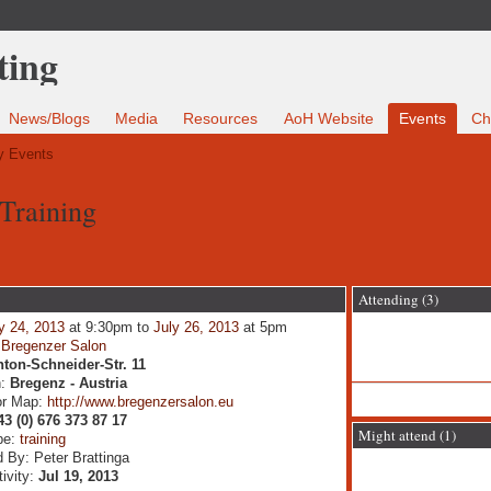
News/Blogs
Media
Resources
AoH Website
Events
Ch
 Events
 Training
Attending (3)
y 24, 2013
at 9:30pm to
July 26, 2013
at 5pm
:
Bregenzer Salon
ton-Schneider-Str. 11
n:
Bregenz - Austria
or Map:
http://www.bregenzersalon.eu
43 (0) 676 373 87 17
Might attend (1)
pe:
training
 By: Peter Brattinga
tivity:
Jul 19, 2013