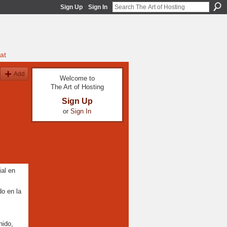
Sign Up
Sign In
at
Add
Welcome to
The Art of Hosting
Sign Up
or
Sign In
ial en
o en la
nido,