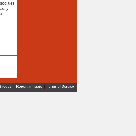
sociales
adi y
el
Badges
|
Report an Issue
|
Terms of Service