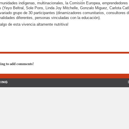
munidades indígenas, multinacionales, la Comisión Europea, emprendedores 
s (Yeyo Beltral, Sole Pons, Linda Joy Mitchelle, Gonzalo Miguez, Carlota Catl
 variado grupo de 30 participantes (dinamizadores comunitarios, consultores d
nalidades diferentes, personas vinculadas con la educación).
go de esta vivencia altamente nutritiva!
ting to add comments!