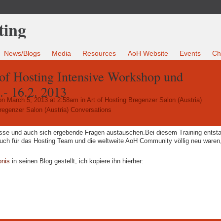
News/Blogs
Media
Resources
AoH Website
Events
Ch
of Hosting Intensive Workshop und
.- 16.2. 2013
n March 5, 2013 at 2:58am in
Art of Hosting Bregenzer Salon (Austria)
regenzer Salon (Austria) Conversations
isse und auch sich ergebende Fragen austauschen.Bei diesem Training entst
 auch für das Hosting Team und die weltweite AoH Community völlig neu waren
bnis
in seinen Blog gestellt, ich kopiere ihn hierher: