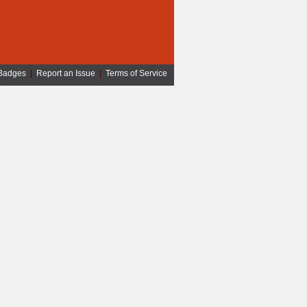
Badges
|
Report an Issue
|
Terms of Service