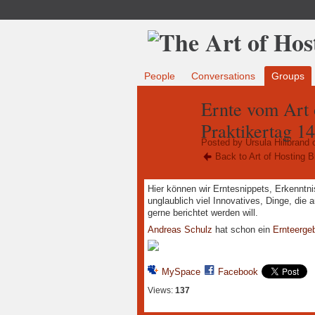
People
Conversations
Groups
Ernte vom Art 
Praktikertag 14
Posted by
Ursula Hillbrand
o
Back to Art of Hosting B
Hier können wir Erntesnippets, Erkenntn
unglaublich viel Innovatives, Dinge, die
gerne berichtet werden will.
Andreas Schulz
hat schon ein
Ernteerge
MySpace
Facebook
Views:
137