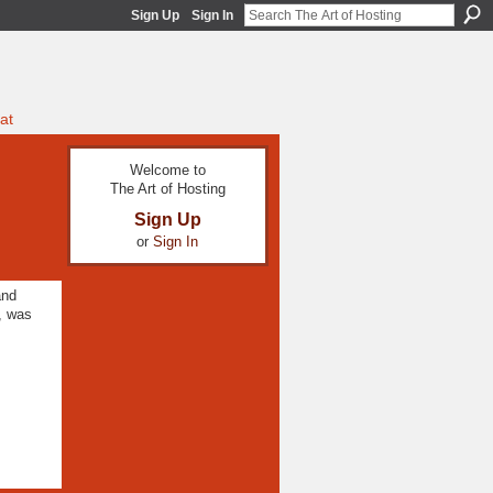
Sign Up
Sign In
at
Welcome to
The Art of Hosting
Sign Up
or
Sign In
and
, was