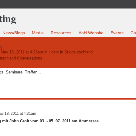
News/Blogs
Media
Resources
AoH Website
Events
Ch
n
May 18, 2011 at 4:28am in
Hosts in Süddeutschland
utschland Conversations
s, Seminare, Treffen...
ay 18, 2011 at 4:31am
mit John Croft vom 03. - 05. 07. 2011 am Ammersee