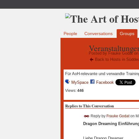
People
Conversations
Groups
Veranstaltunge
Posted by
Frauke Godat
on 
Back to Hosts in Südde
Für AoH-relevante und verwandte Training
MySpace
Facebook
Views:
446
Replies to This Conversation
Reply by
Frauke Godat
on
M
Dragon Dreaming Einführung 
Liebe Dragon Dreamer,