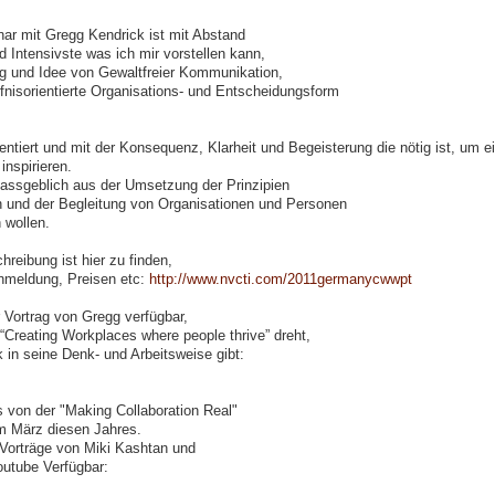
ar mit Gregg Kendrick ist mit Abstand
d Intensivste was ich mir vorstellen kann,
g und Idee von Gewaltfreier Kommunikation,
rfnisorientierte Organisations- und Entscheidungsform
entiert und mit der Konsequenz, Klarheit und Begeisterung die nötig ist, um e
nspirieren.
ssgeblich aus der Umsetzung der Prinzipien
 und der Begleitung von Organisationen und Personen
 wollen.
reibung ist hier zu finden,
 Anmeldung, Preisen etc:
http://www.nvcti.com/2011germanycwwpt
r Vortrag von Gregg verfügbar,
Creating Workplaces where people thrive” dreht,
 in seine Denk- und Arbeitsweise gibt:
 von der "Making Collaboration Real"
m März diesen Jahres.
 Vorträge von Miki Kashtan und
outube Verfügbar: