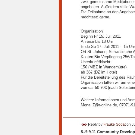
zwei gemeinsame Meditationen
angeboten. Außerdem stille W
Die Teilnahme an den Angeboten i
möchtest: gerne.
Organisation
Beginn Fr 15. Juli 2011
Anreise bis 18 Uhr
Ende So 17. Juli 2011 – 15 Uhr
Ort St. Johann, Schwäbische A
Kosten Bio-Verpflegung 25€/Ta
Unterkunft/Nacht:
15€ (MBZ in Wanderhütte)
ab 38€ (DZ im Hotel)
Für die Bereitstellung des Rau
Organisation bitten wir um ein
von ca. 50-70€ (nach Selbstei
Weitere Informationen und An
Mona_Z@t-online.de, 07071-9
Reply by
Frauke Godat
on
Ju
8.-9.9.11 Community Develo