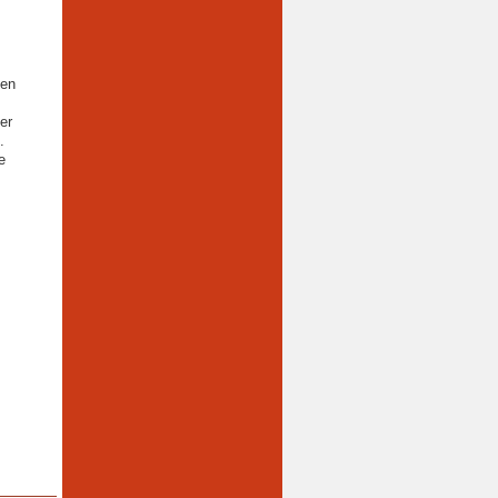
den
er
.
e