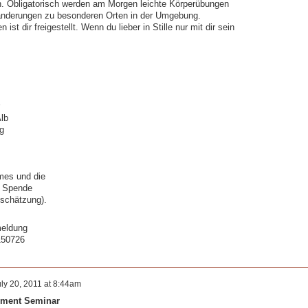
. Obligatorisch werden am Morgen leichte Körperübungen
anderungen zu besonderen Orten in der Umgebung.
st dir freigestellt. Wenn du lieber in Stille nur mit dir sein
lb
g
mes und die
e Spende
nschätzung).
meldung
150726
ly 20, 2011 at 8:44am
pment Seminar