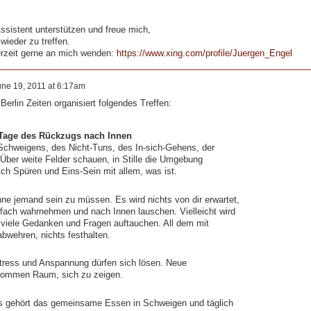
Assistent unterstützen und freue mich,
wieder zu treffen.
erzeit gerne an mich wenden:
https://www.xing.com/profile/Juergen_Engel
une 19, 2011 at 6:17am
erlin Zeiten organisiert folgendes Treffen:
 Tage des Rückzugs nach Innen
s Schweigens, des Nicht-Tuns, des In-sich-Gehens, der
Über weite Felder schauen, in Stille die Umgebung
ich Spüren und Eins-Sein mit allem, was ist.
ne jemand sein zu müssen. Es wird nichts von dir erwartet,
infach wahrnehmen und nach Innen lauschen. Vielleicht wird
 viele Gedanken und Fragen auftauchen. All dem mit
bwehren, nichts festhalten.
Stress und Anspannung dürfen sich lösen. Neue
kommen Raum, sich zu zeigen.
s gehört das gemeinsame Essen in Schweigen und täglich