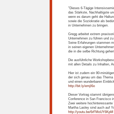
"Dieses 6-Tägige Intensivsemin
das Stärkste, Nachhaltigste un
wenn es darum geht die Haltun
sowie die Soziokratie als bedü
in Unternehmen zu bringen.
Gregg arbeitet extrem praxisori
Unternehmen zu führen und zu i
Seine Erfahrungen stammen ma
in seinen eigenen Unternehmen
die in die selbe Richtung gehen
Die ausführliche Workshopbesch
mit allen Details zu Inhalten,
Hier ist zudem ein 90-minütige
der sich genau um das Thema “
und einen wunderbaren Einblick
http://bit.ly/emjI6o
Dieser Vortrag stammt übrigens
Conference in San Francisco i
Zwei weitere hochinteressante
Martha Lasley sind auch auf Y
http://youtu.be/6rFMoUY6KpM