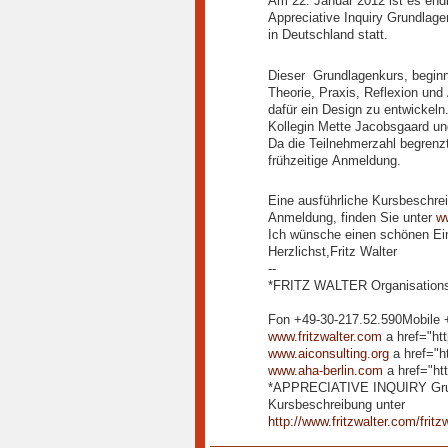
Am 22. Januar 2012 ist es endl
Appreciative Inquiry Grundlag
in Deutschland statt.
Dieser Grundlagenkurs, beginnt
Theorie, Praxis, Reflexion und
dafür ein Design zu entwickeln.
Kollegin Mette Jacobsgaard und
Da die Teilnehmerzahl begrenzt
frühzeitige Anmeldung.
Eine ausführliche Kursbeschrei
Anmeldung, finden Sie unter
ww
Ich wünsche einen schönen Ein
Herzlichst,Fritz Walter
--
*FRITZ WALTER Organisationsbe
Fon +49-30-217.52.590Mobile 
www.fritzwalter.com
a href="htt
www.aiconsulting.org
a href="ht
www.aha-berlin.com
a href="ht
*APPRECIATIVE INQUIRY Grund
Kursbeschreibung unter
http://www.fritzwalter.com/frit