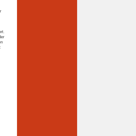
r
s
rt.
der
en
t