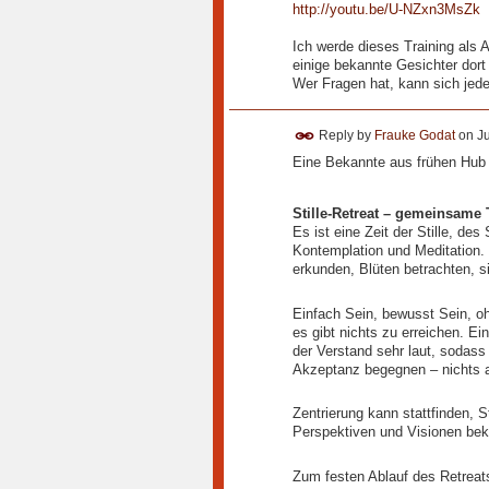
http://youtu.be/U-NZxn3MsZk
Ich werde dieses Training als 
einige bekannte Gesichter dort 
Wer Fragen hat, kann sich jed
Reply by
Frauke Godat
on
J
Eine Bekannte aus frühen Hub B
Stille-Retreat – gemeinsame
Es ist eine Zeit der Stille, de
Kontemplation und Meditation. 
erkunden, Blüten betrachten, s
Einfach Sein, bewusst Sein, oh
es gibt nichts zu erreichen. E
der Verstand sehr laut, sodass
Akzeptanz begegnen – nichts a
Zentrierung kann stattfinden, 
Perspektiven und Visionen be
Zum festen Ablauf des Retreat