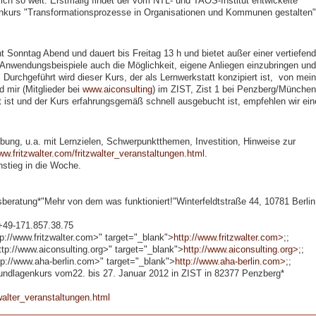
ich so weit. Erstmalig findet der vom NTL- und TAOS-Institut entwickelte
enkurs "Transformationsprozesse in Organisationen und Kommunen gestalten"
 Sonntag Abend und dauert bis Freitag 13 h und bietet außer einer vertiefen
 Anwendungsbeispiele auch die Möglichkeit, eigene Anliegen einzubringen und
 Durchgeführt wird dieser Kurs, der als Lernwerkstatt konzipiert ist, von mein
 mir (Mitglieder bei
www.aiconsulting
) im ZIST, Zist 1 bei Penzberg/München
 ist und der Kurs erfahrungsgemäß schnell ausgebucht ist, empfehlen wir ein
bung, u.a. mit Lernzielen, Schwerpunktthemen, Investition, Hinweise zur
w.fritzwalter.com/fritzwalter_veranstaltungen.html
.
stieg in die Woche.
ratung*"Mehr von dem was funktioniert!"Winterfeldtstraße 44, 10781 Berlin
+49-171.857.38.75
p://www.fritzwalter.com>" target="_blank">
http://www.fritzwalter.com>
;;
tp://www.aiconsulting.org>" target="_blank">
http://www.aiconsulting.org>
;;
tp://www.aha-berlin.com>" target="_blank">
http://www.aha-berlin.com>
;;
lagenkurs vom22. bis 27. Januar 2012 in ZIST in 82377 Penzberg*
zwalter_veranstaltungen.html