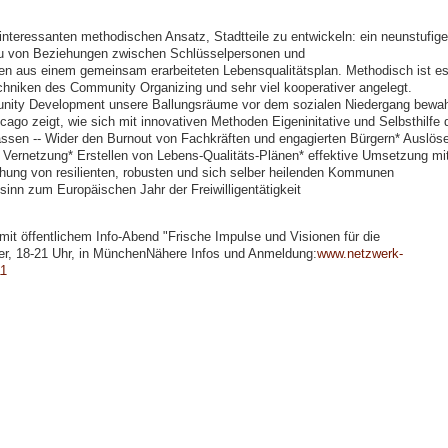
interessanten methodischen Ansatz, Stadtteile zu entwickeln: ein neunstufige
au von Beziehungen zwischen Schlüsselpersonen und
en aus einem gemeinsam erarbeiteten Lebensqualitätsplan. Methodisch ist e
chniken des Community Organizing und sehr viel kooperativer angelegt.
unity Development unsere Ballungsräume vor dem sozialen Niedergang bewah
ago zeigt, wie sich mit innovativen Methoden Eigeninitative und Selbsthilfe 
 lassen -- Wider den Burnout von Fachkräften und engagierten Bürgern* Auslös
 Vernetzung* Erstellen von Lebens-Qualitäts-Plänen* effektive Umsetzung mi
ung von resilienten, robusten und sich selber heilenden Kommunen
nn zum Europäischen Jahr der Freiwilligentätigkeit
it öffentlichem Info-Abend "Frische Impulse und Visionen für die
ber, 18-21 Uhr, in MünchenNähere Infos und Anmeldung:
www.netzwerk-
1