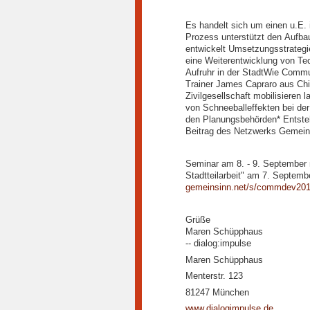
Es handelt sich um einen u.E. 
Prozess unterstützt den Aufb
entwickelt Umsetzungsstrategi
eine Weiterentwicklung von Te
Aufruhr in der StadtWie Comm
Trainer James Capraro aus Chic
Zivilgesellschaft mobilisieren
von Schneeballeffekten bei der
den Planungsbehörden* Entsteh
Beitrag des Netzwerks Gemeinsi
Seminar am 8. - 9. September m
Stadtteilarbeit" am 7. Septem
gemeinsinn.net/s/commdev201
Grüße
Maren Schüpphaus
-- dialog:impulse
Maren Schüpphaus
Menterstr. 123
81247 München
www.dialogimpulse.de