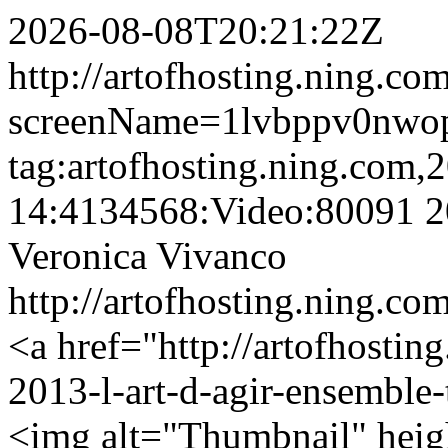
2026-08-08T20:21:22Z
http://artofhosting.ning.co
screenName=1lvbppv0nwo
tag:artofhosting.ning.com,
14:4134568:Video:80091
2
Veronica Vivanco
http://artofhosting.ning.co
<a href="http://artofhostin
2013-l-art-d-agir-ensemble-
<img alt="Thumbnail" hei