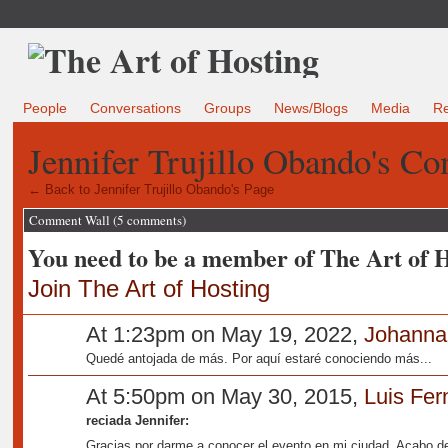
People
Conversations
Groups
News/Blogs
Media
R
Jennifer Trujillo Obando's C
← Back to Jennifer Trujillo Obando's Page
Comment Wall (5 comments)
You need to be a member of The Art of 
Join The Art of Hosting
At 1:23pm on May 19, 2022,
Johanna
Quedé antojada de más. Por aquí estaré conociendo más...
At 5:50pm on May 30, 2015,
Luis Fe
reciada Jennifer:
Gracias por darme a conocer el evento en mi ciudad. Acabo de