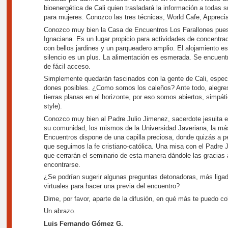
bioenergética de Cali quien trasladará la información a todas
para mujeres. Conozco las tres técnicas, World Cafe, Apprecia
Conozco muy bien la Casa de Encuentros Los Farallones pues a
Ignaciana. Es un lugar propicio para actividades de concentrac
con bellos jardines y un parqueadero amplio. El alojamiento es 
silencio es un plus. La alimentación es esmerada. Se encuentr
de fácil acceso.
Simplemente quedarán fascinados con la gente de Cali, espec
dones posibles. ¿Como somos los caleños? Ante todo, alegres
tierras planas en el horizonte, por eso somos abiertos, simpát
style).
Conozco muy bien al Padre Julio Jimenez, sacerdote jesuita ex
su comunidad, los mismos de la Universidad Javeriana, la más
Encuentros dispone de una capilla preciosa, donde quizás a pe
que seguimos la fe cristiano-católica. Una misa con el Padre J
que cerrarán el seminario de esta manera dándole las gracias al
encontrarse.
¿Se podrían sugerir algunas preguntas detonadoras, más ligada
virtuales para hacer una previa del encuentro?
Dime, por favor, aparte de la difusión, en qué más te puedo co
Un abrazo.
Luis Fernando Gómez G.